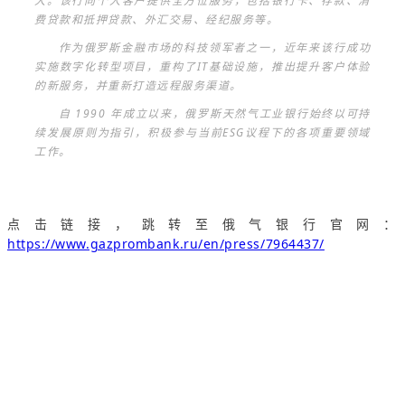
大。该行向个人客户提供全方位服务，包括银行卡、存款、消
费贷款和抵押贷款、外汇交易、经纪服务等。
作为俄罗斯金融市场的科技领军者之一，近年来该行成功
实施数字化转型项目，重构了IT基础设施，推出提升客户体验
的新服务，并重新打造远程服务渠道。
自 1990 年成立以来，俄罗斯天然气工业银行始终以可持
续发展原则为指引，积极参与当前ESG议程下的各项重要领域
工作。
点击链接，跳转至俄气银行官网：
https://www.gazprombank.ru/en/press/7964437/