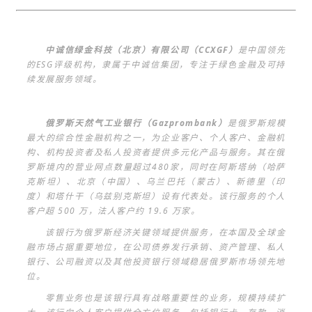
中诚信绿金科技（北京）有限公司（CCXGF）
是中国领先
的ESG评级机构，隶属于中诚信集团，专注于绿色金融及可持
续发展服务领域。
俄罗斯天然气工业银行（Gazprombank）
是俄罗斯规模
最大的综合性金融机构之一，为企业客户、个人客户、金融机
构、机构投资者及私人投资者提供多元化产品与服务。其在俄
罗斯境内的营业网点数量超过480家，同时在阿斯塔纳（哈萨
克斯坦）、北京（中国）、乌兰巴托（蒙古）、新德里（印
度）和塔什干（乌兹别克斯坦）设有代表处。该行服务的个人
客户超 500 万，法人客户约 19.6 万家。
该银行为俄罗斯经济关键领域提供服务，在本国及全球金
融市场占据重要地位，在公司债券发行承销、资产管理、私人
银行、公司融资以及其他投资银行领域稳居俄罗斯市场领先地
位。
零售业务也是该银行具有战略重要性的业务，规模持续扩